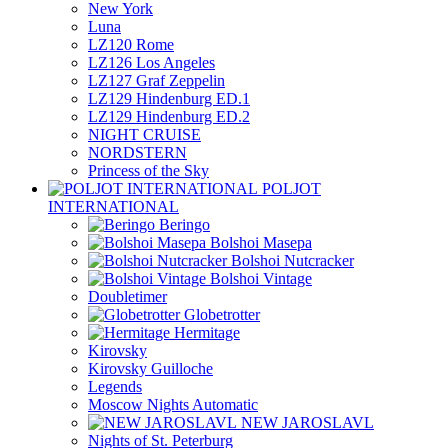
New York
Luna
LZ120 Rome
LZ126 Los Angeles
LZ127 Graf Zeppelin
LZ129 Hindenburg ED.1
LZ129 Hindenburg ED.2
NIGHT CRUISE
NORDSTERN
Princess of the Sky
POLJOT
INTERNATIONAL
Beringo
Bolshoi Masepa
Bolshoi Nutcracker
Bolshoi Vintage
Doubletimer
Globetrotter
Hermitage
Kirovsky
Kirovsky Guilloche
Legends
Moscow Nights Automatic
NEW JAROSLAVL
Nights of St. Peterburg