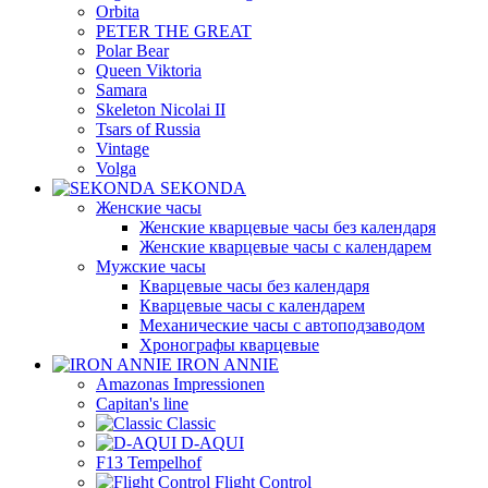
Orbita
PETER THE GREAT
Polar Bear
Queen Viktoria
Samara
Skeleton Nicolai II
Tsars of Russia
Vintage
Volga
SEKONDA
Женские часы
Женские кварцевые часы без календаря
Женские кварцевые часы с календарем
Мужские часы
Кварцевые часы без календаря
Кварцевые часы с календарем
Механические часы с автоподзаводом
Хронографы кварцевые
IRON ANNIE
Amazonas Impressionen
Capitan's line
Classic
D-AQUI
F13 Tempelhof
Flight Control