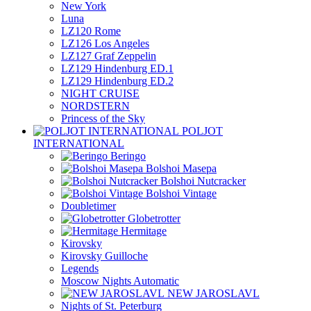
New York
Luna
LZ120 Rome
LZ126 Los Angeles
LZ127 Graf Zeppelin
LZ129 Hindenburg ED.1
LZ129 Hindenburg ED.2
NIGHT CRUISE
NORDSTERN
Princess of the Sky
POLJOT
INTERNATIONAL
Beringo
Bolshoi Masepa
Bolshoi Nutcracker
Bolshoi Vintage
Doubletimer
Globetrotter
Hermitage
Kirovsky
Kirovsky Guilloche
Legends
Moscow Nights Automatic
NEW JAROSLAVL
Nights of St. Peterburg