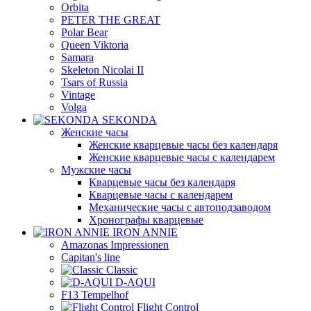
Orbita
PETER THE GREAT
Polar Bear
Queen Viktoria
Samara
Skeleton Nicolai II
Tsars of Russia
Vintage
Volga
SEKONDA
Женские часы
Женские кварцевые часы без календаря
Женские кварцевые часы с календарем
Мужские часы
Кварцевые часы без календаря
Кварцевые часы с календарем
Механические часы с автоподзаводом
Хронографы кварцевые
IRON ANNIE
Amazonas Impressionen
Capitan's line
Classic
D-AQUI
F13 Tempelhof
Flight Control