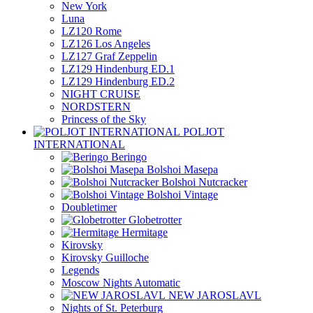
New York
Luna
LZ120 Rome
LZ126 Los Angeles
LZ127 Graf Zeppelin
LZ129 Hindenburg ED.1
LZ129 Hindenburg ED.2
NIGHT CRUISE
NORDSTERN
Princess of the Sky
POLJOT
INTERNATIONAL
Beringo
Bolshoi Masepa
Bolshoi Nutcracker
Bolshoi Vintage
Doubletimer
Globetrotter
Hermitage
Kirovsky
Kirovsky Guilloche
Legends
Moscow Nights Automatic
NEW JAROSLAVL
Nights of St. Peterburg