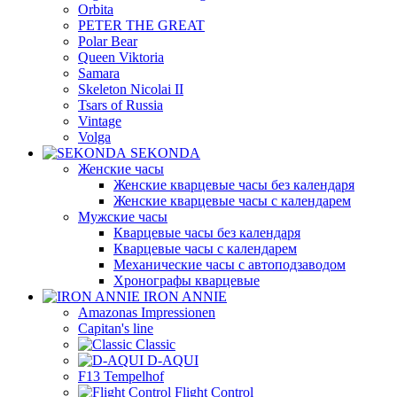
Orbita
PETER THE GREAT
Polar Bear
Queen Viktoria
Samara
Skeleton Nicolai II
Tsars of Russia
Vintage
Volga
SEKONDA
Женские часы
Женские кварцевые часы без календаря
Женские кварцевые часы с календарем
Мужские часы
Кварцевые часы без календаря
Кварцевые часы с календарем
Механические часы с автоподзаводом
Хронографы кварцевые
IRON ANNIE
Amazonas Impressionen
Capitan's line
Classic
D-AQUI
F13 Tempelhof
Flight Control