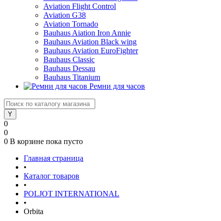
Aviation Flight Control
Aviation G38
Aviation Tornado
Bauhaus Aiation Iron Annie
Bauhaus Aviation Black wing
Bauhaus Aviation EuroFighter
Bauhaus Classic
Bauhaus Dessau
Bauhaus Titanium
Ремни для часов
0
0
0
В корзине
пока пусто
Главная страница
•
Каталог товаров
•
POLJOT INTERNATIONAL
•
Orbita