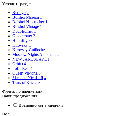
Уточнить раздел
Beringo
2
Bolshoi Masepa
1
Bolshoi Nutcracker
1
Bolshoi Vintage
1
Doubletimer
1
Globetrotter
2
Hermitage
3
Kirovsky
1
Kirovsky Guilloche
1
Moscow Nights Automatic
2
NEW JAROSLAVL
1
Orbita
4
Polar Bear
1
Queen Viktoria
3
Skeleton Nicolai II
4
Tsars of Russia
3
Фильтр по параметрам
Наши предложения
Временно нет в наличии
Пол