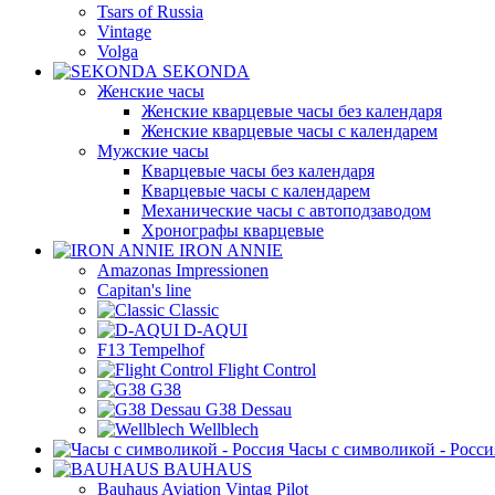
Tsars of Russia
Vintage
Volga
SEKONDA
Женские часы
Женские кварцевые часы без календаря
Женские кварцевые часы с календарем
Мужские часы
Кварцевые часы без календаря
Кварцевые часы с календарем
Механические часы с автоподзаводом
Хронографы кварцевые
IRON ANNIE
Amazonas Impressionen
Capitan's line
Classic
D-AQUI
F13 Tempelhof
Flight Control
G38
G38 Dessau
Wellblech
Часы с символикой - Росси
BAUHAUS
Bauhaus Aviation Vintag Pilot