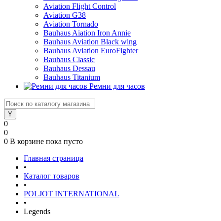
Aviation Flight Control
Aviation G38
Aviation Tornado
Bauhaus Aiation Iron Annie
Bauhaus Aviation Black wing
Bauhaus Aviation EuroFighter
Bauhaus Classic
Bauhaus Dessau
Bauhaus Titanium
Ремни для часов
0
0
0
В корзине
пока пусто
Главная страница
•
Каталог товаров
•
POLJOT INTERNATIONAL
•
Legends