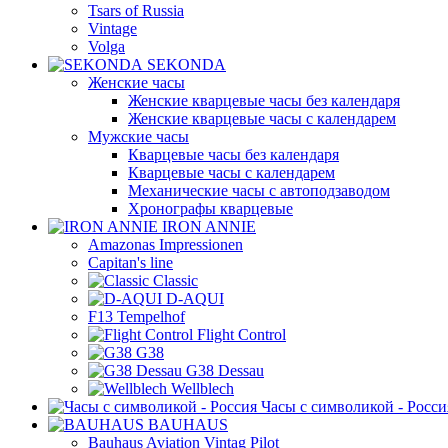
Tsars of Russia
Vintage
Volga
SEKONDA
Женские часы
Женские кварцевые часы без календаря
Женские кварцевые часы с календарем
Мужские часы
Кварцевые часы без календаря
Кварцевые часы с календарем
Механические часы с автоподзаводом
Хронографы кварцевые
IRON ANNIE
Amazonas Impressionen
Capitan's line
Classic
D-AQUI
F13 Tempelhof
Flight Control
G38
G38 Dessau
Wellblech
Часы с символикой - Росси
BAUHAUS
Bauhaus Aviation Vintag Pilot