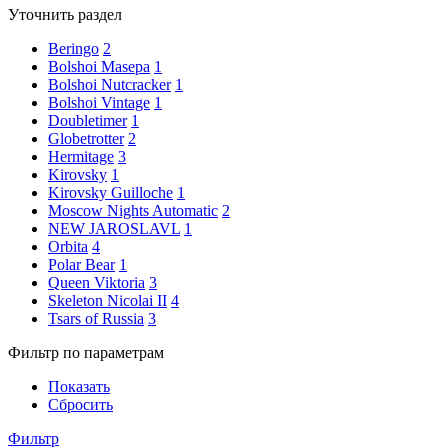
Уточнить раздел
Beringo
2
Bolshoi Masepa
1
Bolshoi Nutcracker
1
Bolshoi Vintage
1
Doubletimer
1
Globetrotter
2
Hermitage
3
Kirovsky
1
Kirovsky Guilloche
1
Moscow Nights Automatic
2
NEW JAROSLAVL
1
Orbita
4
Polar Bear
1
Queen Viktoria
3
Skeleton Nicolai II
4
Tsars of Russia
3
Фильтр по параметрам
Показать
Сбросить
Фильтр