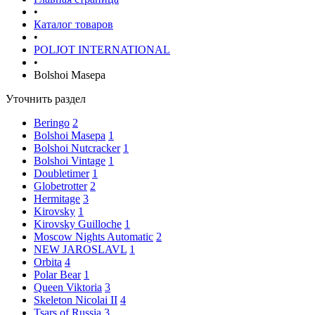
•
Каталог товаров
•
POLJOT INTERNATIONAL
•
Bolshoi Masepa
Уточнить раздел
Beringo
2
Bolshoi Masepa
1
Bolshoi Nutcracker
1
Bolshoi Vintage
1
Doubletimer
1
Globetrotter
2
Hermitage
3
Kirovsky
1
Kirovsky Guilloche
1
Moscow Nights Automatic
2
NEW JAROSLAVL
1
Orbita
4
Polar Bear
1
Queen Viktoria
3
Skeleton Nicolai II
4
Tsars of Russia
3