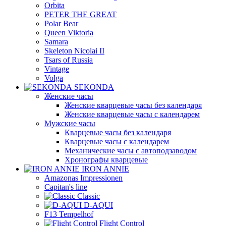
Orbita
PETER THE GREAT
Polar Bear
Queen Viktoria
Samara
Skeleton Nicolai II
Tsars of Russia
Vintage
Volga
SEKONDA
Женские часы
Женские кварцевые часы без календаря
Женские кварцевые часы с календарем
Мужские часы
Кварцевые часы без календаря
Кварцевые часы с календарем
Механические часы с автоподзаводом
Хронографы кварцевые
IRON ANNIE
Amazonas Impressionen
Capitan's line
Classic
D-AQUI
F13 Tempelhof
Flight Control