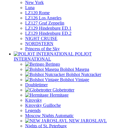
New York
Luna
LZ120 Rome
LZ126 Los Angeles
LZ127 Graf Zeppelin
LZ129 Hindenburg ED.1
LZ129 Hindenburg ED.2
NIGHT CRUISE
NORDSTERN
Princess of the Sky
POLJOT
INTERNATIONAL
Beringo
Bolshoi Masepa
Bolshoi Nutcracker
Bolshoi Vintage
Doubletimer
Globetrotter
Hermitage
Kirovsky
Kirovsky Guilloche
Legends
Moscow Nights Automatic
NEW JAROSLAVL
Nights of St. Peterburg