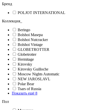
Бренд
POLJOT INTERNATIONAL
Коллекция_
Beringo
Bolshoi Masepa
Bolshoi Nutcracker
Bolshoi Vintage
GLOBETROTTER
Globetrotter
Hermitage
Kirovsky
Kirovsky Guilloche
Moscow Nights Automatic
NEW JAROSLAVL
Polar Bear
Tsars of Russia
Показать ещё 8
Пол