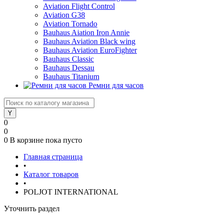
Aviation Flight Control
Aviation G38
Aviation Tornado
Bauhaus Aiation Iron Annie
Bauhaus Aviation Black wing
Bauhaus Aviation EuroFighter
Bauhaus Classic
Bauhaus Dessau
Bauhaus Titanium
Ремни для часов
0
0
0
В корзине
пока пусто
Главная страница
•
Каталог товаров
•
POLJOT INTERNATIONAL
Уточнить раздел