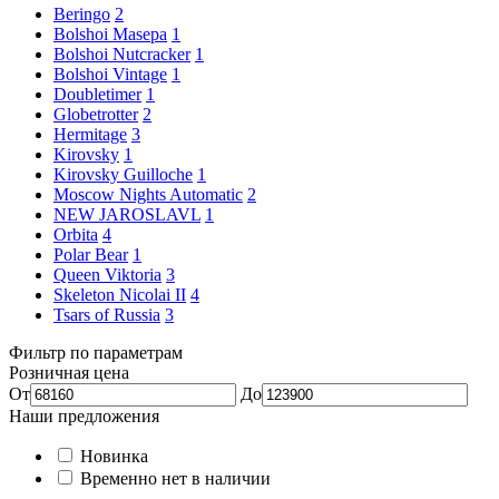
Beringo
2
Bolshoi Masepa
1
Bolshoi Nutcracker
1
Bolshoi Vintage
1
Doubletimer
1
Globetrotter
2
Hermitage
3
Kirovsky
1
Kirovsky Guilloche
1
Moscow Nights Automatic
2
NEW JAROSLAVL
1
Orbita
4
Polar Bear
1
Queen Viktoria
3
Skeleton Nicolai II
4
Tsars of Russia
3
Фильтр по параметрам
Розничная цена
От
До
Наши предложения
Новинка
Временно нет в наличии