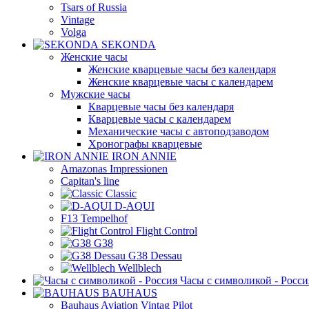
Tsars of Russia
Vintage
Volga
SEKONDA
Женские часы
Женские кварцевые часы без календаря
Женские кварцевые часы с календарем
Мужские часы
Кварцевые часы без календаря
Кварцевые часы с календарем
Механические часы с автоподзаводом
Хронографы кварцевые
IRON ANNIE
Amazonas Impressionen
Capitan's line
Classic
D-AQUI
F13 Tempelhof
Flight Control
G38
G38 Dessau
Wellblech
Часы с символикой - Росси
BAUHAUS
Bauhaus Aviation Vintag Pilot