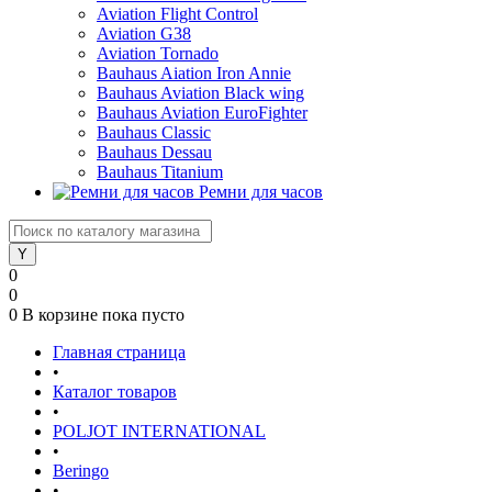
Aviation Flight Control
Aviation G38
Aviation Tornado
Bauhaus Aiation Iron Annie
Bauhaus Aviation Black wing
Bauhaus Aviation EuroFighter
Bauhaus Classic
Bauhaus Dessau
Bauhaus Titanium
Ремни для часов
0
0
0
В корзине
пока пусто
Главная страница
•
Каталог товаров
•
POLJOT INTERNATIONAL
•
Beringo
•