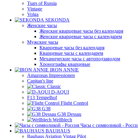
Tsars of Russia
Vintage
Volga
SEKONDA
Женские часы
Женские кварцевые часы без календаря
Женские кварцевые часы с календарем
Мужские часы
Кварцевые часы без календаря
Кварцевые часы с календарем
Механические часы с автоподзаводом
Хронографы кварцевые
IRON ANNIE
Amazonas Impressionen
Capitan's line
Classic
D-AQUI
F13 Tempelhof
Flight Control
G38
G38 Dessau
Wellblech
Часы с символикой - Росси
BAUHAUS
Bauhaus Aviation Vintag Pilot