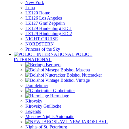
New York
Luna
LZ120 Rome
LZ126 Los Angeles
LZ127 Graf Zeppelin
LZ129 Hindenburg ED.1
LZ129 Hindenburg ED.2
NIGHT CRUISE
NORDSTERN
Princess of the Sky
POLJOT
INTERNATIONAL
Beringo
Bolshoi Masepa
Bolshoi Nutcracker
Bolshoi Vintage
Doubletimer
Globetrotter
Hermitage
Kirovsky
Kirovsky Guilloche
Legends
Moscow Nights Automatic
NEW JAROSLAVL
Nights of St. Peterburg