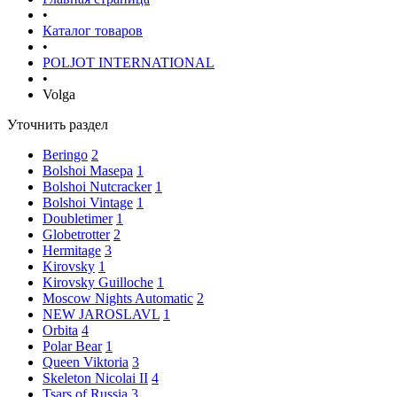
•
Каталог товаров
•
POLJOT INTERNATIONAL
•
Volga
Уточнить раздел
Beringo
2
Bolshoi Masepa
1
Bolshoi Nutcracker
1
Bolshoi Vintage
1
Doubletimer
1
Globetrotter
2
Hermitage
3
Kirovsky
1
Kirovsky Guilloche
1
Moscow Nights Automatic
2
NEW JAROSLAVL
1
Orbita
4
Polar Bear
1
Queen Viktoria
3
Skeleton Nicolai II
4
Tsars of Russia
3