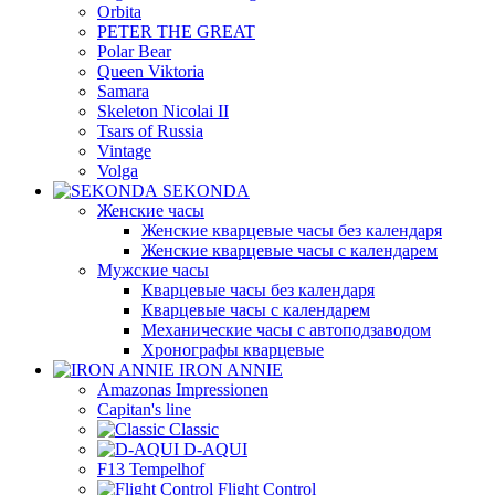
Orbita
PETER THE GREAT
Polar Bear
Queen Viktoria
Samara
Skeleton Nicolai II
Tsars of Russia
Vintage
Volga
SEKONDA
Женские часы
Женские кварцевые часы без календаря
Женские кварцевые часы с календарем
Мужские часы
Кварцевые часы без календаря
Кварцевые часы с календарем
Механические часы с автоподзаводом
Хронографы кварцевые
IRON ANNIE
Amazonas Impressionen
Capitan's line
Classic
D-AQUI
F13 Tempelhof
Flight Control