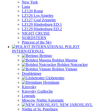
New York
Luna
LZ120 Rome
LZ126 Los Angeles
LZ127 Graf Zeppelin
LZ129 Hindenburg ED.1
LZ129 Hindenburg ED.2
NIGHT CRUISE
NORDSTERN
Princess of the Sky
POLJOT
INTERNATIONAL
Beringo
Bolshoi Masepa
Bolshoi Nutcracker
Bolshoi Vintage
Doubletimer
Globetrotter
Hermitage
Kirovsky
Kirovsky Guilloche
Legends
Moscow Nights Automatic
NEW JAROSLAVL
Nights of St. Peterburg