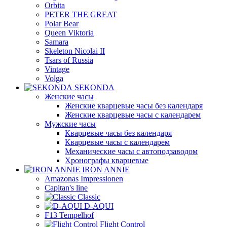
Orbita
PETER THE GREAT
Polar Bear
Queen Viktoria
Samara
Skeleton Nicolai II
Tsars of Russia
Vintage
Volga
SEKONDA
Женские часы
Женские кварцевые часы без календаря
Женские кварцевые часы с календарем
Мужские часы
Кварцевые часы без календаря
Кварцевые часы с календарем
Механические часы с автоподзаводом
Хронографы кварцевые
IRON ANNIE
Amazonas Impressionen
Capitan's line
Classic
D-AQUI
F13 Tempelhof
Flight Control