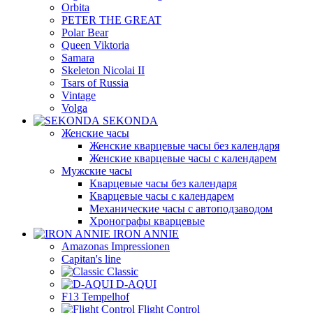
Orbita
PETER THE GREAT
Polar Bear
Queen Viktoria
Samara
Skeleton Nicolai II
Tsars of Russia
Vintage
Volga
SEKONDA
Женские часы
Женские кварцевые часы без календаря
Женские кварцевые часы с календарем
Мужские часы
Кварцевые часы без календаря
Кварцевые часы с календарем
Механические часы с автоподзаводом
Хронографы кварцевые
IRON ANNIE
Amazonas Impressionen
Capitan's line
Classic
D-AQUI
F13 Tempelhof
Flight Control