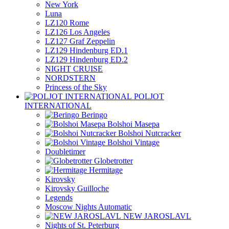
New York
Luna
LZ120 Rome
LZ126 Los Angeles
LZ127 Graf Zeppelin
LZ129 Hindenburg ED.1
LZ129 Hindenburg ED.2
NIGHT CRUISE
NORDSTERN
Princess of the Sky
POLJOT
INTERNATIONAL
Beringo
Bolshoi Masepa
Bolshoi Nutcracker
Bolshoi Vintage
Doubletimer
Globetrotter
Hermitage
Kirovsky
Kirovsky Guilloche
Legends
Moscow Nights Automatic
NEW JAROSLAVL
Nights of St. Peterburg