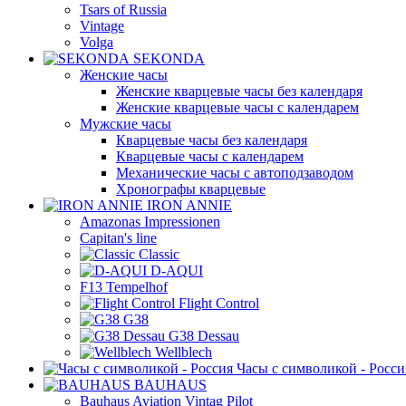
Tsars of Russia
Vintage
Volga
SEKONDA
Женские часы
Женские кварцевые часы без календаря
Женские кварцевые часы с календарем
Мужские часы
Кварцевые часы без календаря
Кварцевые часы с календарем
Механические часы с автоподзаводом
Хронографы кварцевые
IRON ANNIE
Amazonas Impressionen
Capitan's line
Classic
D-AQUI
F13 Tempelhof
Flight Control
G38
G38 Dessau
Wellblech
Часы с символикой - Росси
BAUHAUS
Bauhaus Aviation Vintag Pilot