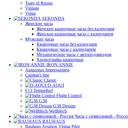
Tsars of Russia
Vintage
Volga
SEKONDA
Женские часы
Женские кварцевые часы без календаря
Женские кварцевые часы с календарем
Мужские часы
Кварцевые часы без календаря
Кварцевые часы с календарем
Механические часы с автоподзаводом
Хронографы кварцевые
IRON ANNIE
Amazonas Impressionen
Capitan's line
Classic
D-AQUI
F13 Tempelhof
Flight Control
G38
G38 Dessau
Wellblech
Часы с символикой - Росси
BAUHAUS
Bauhaus Aviation Vintag Pilot