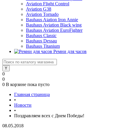
Aviation Flight Control
Aviation G38
Aviation Tornado
Bauhaus Aiation Iron Annie
Bauhaus Aviation Black wing
Bauhaus Aviation EuroFighter
Bauhaus Classic
Bauhaus Dessau
Bauhaus Titanium
Ремни для часов
0
0
0
В корзине
пока пусто
Главная страница
•
Новости
•
Поздравляем всех с Днем Победы!
08.05.2018