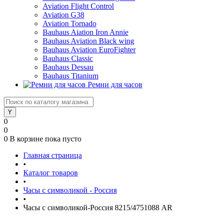
Aviation Flight Control
Aviation G38
Aviation Tornado
Bauhaus Aiation Iron Annie
Bauhaus Aviation Black wing
Bauhaus Aviation EuroFighter
Bauhaus Classic
Bauhaus Dessau
Bauhaus Titanium
Ремни для часов
0
0
0
В корзине
пока пусто
Главная страница
•
Каталог товаров
•
Часы с символикой - Россия
•
Часы с символикой-Россия 8215/4751088 AR