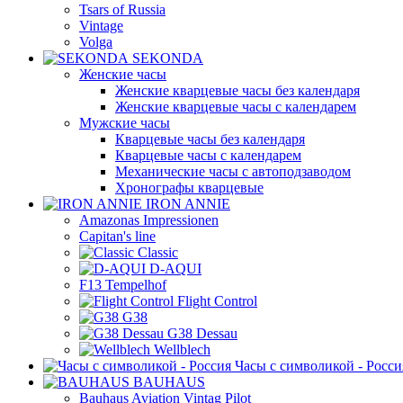
Tsars of Russia
Vintage
Volga
SEKONDA
Женские часы
Женские кварцевые часы без календаря
Женские кварцевые часы с календарем
Мужские часы
Кварцевые часы без календаря
Кварцевые часы с календарем
Механические часы с автоподзаводом
Хронографы кварцевые
IRON ANNIE
Amazonas Impressionen
Capitan's line
Classic
D-AQUI
F13 Tempelhof
Flight Control
G38
G38 Dessau
Wellblech
Часы с символикой - Росси
BAUHAUS
Bauhaus Aviation Vintag Pilot