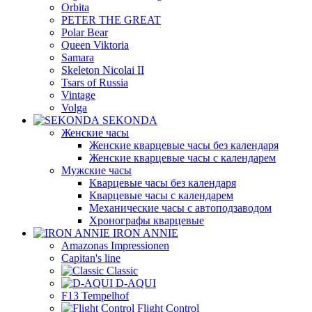
Orbita
PETER THE GREAT
Polar Bear
Queen Viktoria
Samara
Skeleton Nicolai II
Tsars of Russia
Vintage
Volga
SEKONDA
Женские часы
Женские кварцевые часы без календаря
Женские кварцевые часы с календарем
Мужские часы
Кварцевые часы без календаря
Кварцевые часы с календарем
Механические часы с автоподзаводом
Хронографы кварцевые
IRON ANNIE
Amazonas Impressionen
Capitan's line
Classic
D-AQUI
F13 Tempelhof
Flight Control