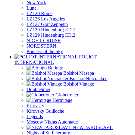
New York
Luna
LZ120 Rome
LZ126 Los Angeles
LZ127 Graf Zeppelin
LZ129 Hindenburg ED.1
LZ129 Hindenburg ED.2
NIGHT CRUISE
NORDSTERN
Princess of the Sky
POLJOT
INTERNATIONAL
Beringo
Bolshoi Masepa
Bolshoi Nutcracker
Bolshoi Vintage
Doubletimer
Globetrotter
Hermitage
Kirovsky
Kirovsky Guilloche
Legends
Moscow Nights Automatic
NEW JAROSLAVL
Nights of St. Peterburg