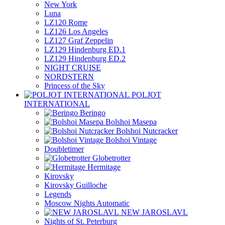
New York
Luna
LZ120 Rome
LZ126 Los Angeles
LZ127 Graf Zeppelin
LZ129 Hindenburg ED.1
LZ129 Hindenburg ED.2
NIGHT CRUISE
NORDSTERN
Princess of the Sky
POLJOT
INTERNATIONAL
Beringo
Bolshoi Masepa
Bolshoi Nutcracker
Bolshoi Vintage
Doubletimer
Globetrotter
Hermitage
Kirovsky
Kirovsky Guilloche
Legends
Moscow Nights Automatic
NEW JAROSLAVL
Nights of St. Peterburg