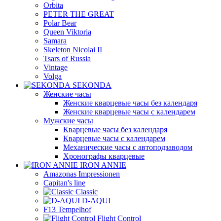
Orbita
PETER THE GREAT
Polar Bear
Queen Viktoria
Samara
Skeleton Nicolai II
Tsars of Russia
Vintage
Volga
SEKONDA
Женские часы
Женские кварцевые часы без календаря
Женские кварцевые часы с календарем
Мужские часы
Кварцевые часы без календаря
Кварцевые часы с календарем
Механические часы с автоподзаводом
Хронографы кварцевые
IRON ANNIE
Amazonas Impressionen
Capitan's line
Classic
D-AQUI
F13 Tempelhof
Flight Control