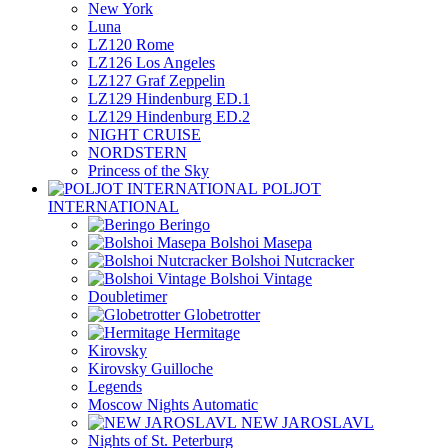
New York
Luna
LZ120 Rome
LZ126 Los Angeles
LZ127 Graf Zeppelin
LZ129 Hindenburg ED.1
LZ129 Hindenburg ED.2
NIGHT CRUISE
NORDSTERN
Princess of the Sky
POLJOT
INTERNATIONAL
Beringo
Bolshoi Masepa
Bolshoi Nutcracker
Bolshoi Vintage
Doubletimer
Globetrotter
Hermitage
Kirovsky
Kirovsky Guilloche
Legends
Moscow Nights Automatic
NEW JAROSLAVL
Nights of St. Peterburg