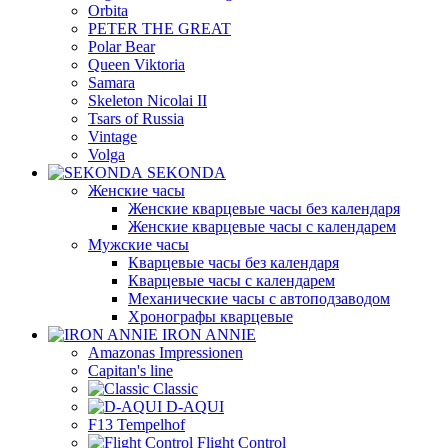
Orbita
PETER THE GREAT
Polar Bear
Queen Viktoria
Samara
Skeleton Nicolai II
Tsars of Russia
Vintage
Volga
SEKONDA
Женские часы
Женские кварцевые часы без календаря
Женские кварцевые часы с календарем
Мужские часы
Кварцевые часы без календаря
Кварцевые часы с календарем
Механические часы с автоподзаводом
Хронографы кварцевые
IRON ANNIE
Amazonas Impressionen
Capitan's line
Classic
D-AQUI
F13 Tempelhof
Flight Control