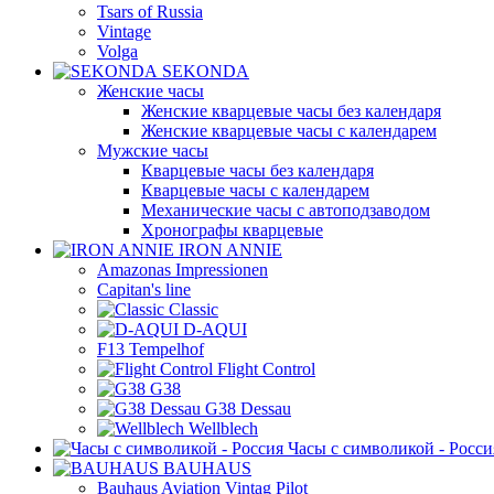
Tsars of Russia
Vintage
Volga
SEKONDA
Женские часы
Женские кварцевые часы без календаря
Женские кварцевые часы с календарем
Мужские часы
Кварцевые часы без календаря
Кварцевые часы с календарем
Механические часы с автоподзаводом
Хронографы кварцевые
IRON ANNIE
Amazonas Impressionen
Capitan's line
Classic
D-AQUI
F13 Tempelhof
Flight Control
G38
G38 Dessau
Wellblech
Часы с символикой - Росси
BAUHAUS
Bauhaus Aviation Vintag Pilot