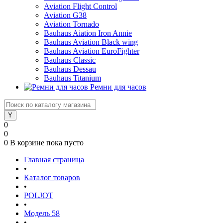
Aviation Flight Control
Aviation G38
Aviation Tornado
Bauhaus Aiation Iron Annie
Bauhaus Aviation Black wing
Bauhaus Aviation EuroFighter
Bauhaus Classic
Bauhaus Dessau
Bauhaus Titanium
Ремни для часов
0
0
0
В корзине
пока пусто
Главная страница
•
Каталог товаров
•
POLJOT
•
Модель 58
•