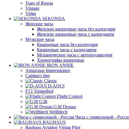
Tsars of Russia
Vintage
Volga
SEKONDA
Женские часы
Женские кварцевые часы без календаря
Женские кварцевые часы с календарем
Мужские часы
Кварцевые часы без календаря
Кварцевые часы с календарем
Механические часы с автоподзаводом
Хронографы кварцевые
IRON ANNIE
Amazonas Impressionen
Capitan's line
Classic
D-AQUI
F13 Tempelhof
Flight Control
G38
G38 Dessau
Wellblech
Часы с символикой - Росси
BAUHAUS
Bauhaus Aviation Vintag Pilot