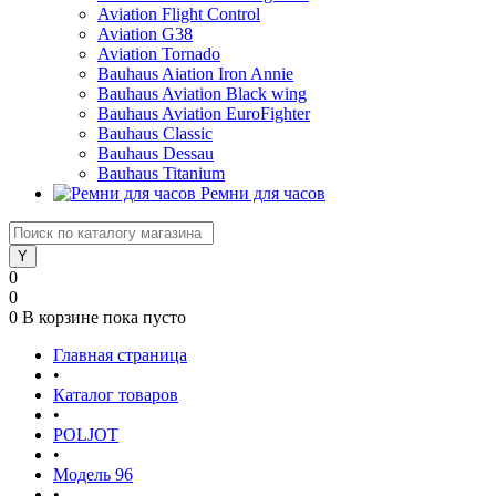
Aviation Flight Control
Aviation G38
Aviation Tornado
Bauhaus Aiation Iron Annie
Bauhaus Aviation Black wing
Bauhaus Aviation EuroFighter
Bauhaus Classic
Bauhaus Dessau
Bauhaus Titanium
Ремни для часов
0
0
0
В корзине
пока пусто
Главная страница
•
Каталог товаров
•
POLJOT
•
Модель 96
•