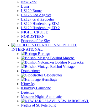
New York
Luna
LZ120 Rome
LZ126 Los Angeles
LZ127 Graf Zeppelin
LZ129 Hindenburg ED.1
LZ129 Hindenburg ED.2
NIGHT CRUISE
NORDSTERN
Princess of the Sky
POLJOT
INTERNATIONAL
Beringo
Bolshoi Masepa
Bolshoi Nutcracker
Bolshoi Vintage
Doubletimer
Globetrotter
Hermitage
Kirovsky
Kirovsky Guilloche
Legends
Moscow Nights Automatic
NEW JAROSLAVL
Nights of St. Peterburg