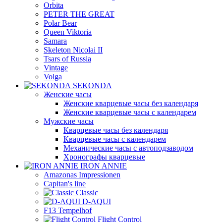
Orbita
PETER THE GREAT
Polar Bear
Queen Viktoria
Samara
Skeleton Nicolai II
Tsars of Russia
Vintage
Volga
SEKONDA
Женские часы
Женские кварцевые часы без календаря
Женские кварцевые часы с календарем
Мужские часы
Кварцевые часы без календаря
Кварцевые часы с календарем
Механические часы с автоподзаводом
Хронографы кварцевые
IRON ANNIE
Amazonas Impressionen
Capitan's line
Classic
D-AQUI
F13 Tempelhof
Flight Control