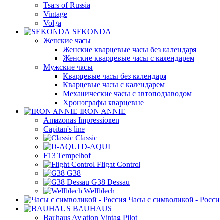
Tsars of Russia
Vintage
Volga
SEKONDA
Женские часы
Женские кварцевые часы без календаря
Женские кварцевые часы с календарем
Мужские часы
Кварцевые часы без календаря
Кварцевые часы с календарем
Механические часы с автоподзаводом
Хронографы кварцевые
IRON ANNIE
Amazonas Impressionen
Capitan's line
Classic
D-AQUI
F13 Tempelhof
Flight Control
G38
G38 Dessau
Wellblech
Часы с символикой - Росси
BAUHAUS
Bauhaus Aviation Vintag Pilot