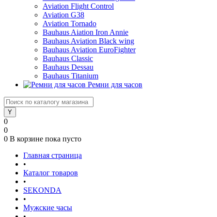
Aviation Flight Control
Aviation G38
Aviation Tornado
Bauhaus Aiation Iron Annie
Bauhaus Aviation Black wing
Bauhaus Aviation EuroFighter
Bauhaus Classic
Bauhaus Dessau
Bauhaus Titanium
Ремни для часов
0
0
0
В корзине
пока пусто
Главная страница
•
Каталог товаров
•
SEKONDA
•
Мужские часы
•