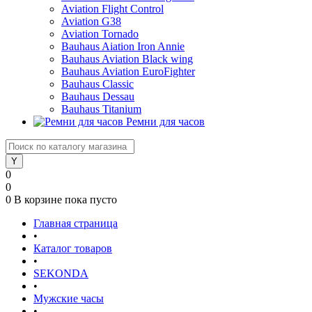
Aviation Flight Control
Aviation G38
Aviation Tornado
Bauhaus Aiation Iron Annie
Bauhaus Aviation Black wing
Bauhaus Aviation EuroFighter
Bauhaus Classic
Bauhaus Dessau
Bauhaus Titanium
Ремни для часов
0
0
0
В корзине
пока пусто
Главная страница
•
Каталог товаров
•
SEKONDA
•
Мужские часы
•