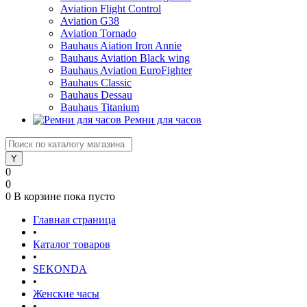
Aviation Flight Control
Aviation G38
Aviation Tornado
Bauhaus Aiation Iron Annie
Bauhaus Aviation Black wing
Bauhaus Aviation EuroFighter
Bauhaus Classic
Bauhaus Dessau
Bauhaus Titanium
Ремни для часов
0
0
0
В корзине
пока пусто
Главная страница
•
Каталог товаров
•
SEKONDA
•
Женские часы
•