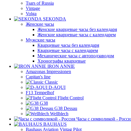
Tsars of Russia
Vintage
Volga
SEKONDA
Женские часы
Женские кварцевые часы без календаря
Женские кварцевые часы с календарем
Мужские часы
Кварцевые часы без календаря
Кварцевые часы с календарем
Механические часы с автоподзаводом
Хронографы кварцевые
IRON ANNIE
Amazonas Impressionen
Capitan's line
Classic
D-AQUI
F13 Tempelhof
Flight Control
G38
G38 Dessau
Wellblech
Часы с символикой - Росси
BAUHAUS
Bauhaus Aviation Vintag Pilot