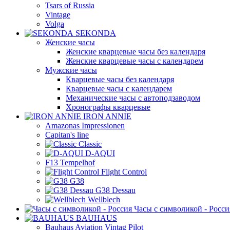
Tsars of Russia
Vintage
Volga
SEKONDA
Женские часы
Женские кварцевые часы без календаря
Женские кварцевые часы с календарем
Мужские часы
Кварцевые часы без календаря
Кварцевые часы с календарем
Механические часы с автоподзаводом
Хронографы кварцевые
IRON ANNIE
Amazonas Impressionen
Capitan's line
Classic
D-AQUI
F13 Tempelhof
Flight Control
G38
G38 Dessau
Wellblech
Часы с символикой - Росси
BAUHAUS
Bauhaus Aviation Vintag Pilot