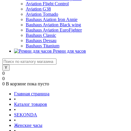
Aviation Flight Control
Aviation G38
Aviation Tornado
Bauhaus Aiation Iron Annie
Bauhaus Aviation Black wing
Bauhaus Aviation EuroFighter
Bauhaus Classic
Bauhaus Dessau
Bauhaus Titanium
Ремни для часов
0
0
0
В корзине
пока пусто
Главная страница
•
Каталог товаров
•
SEKONDA
•
Женские часы
•