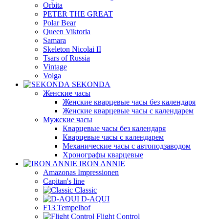
Orbita
PETER THE GREAT
Polar Bear
Queen Viktoria
Samara
Skeleton Nicolai II
Tsars of Russia
Vintage
Volga
SEKONDA
Женские часы
Женские кварцевые часы без календаря
Женские кварцевые часы с календарем
Мужские часы
Кварцевые часы без календаря
Кварцевые часы с календарем
Механические часы с автоподзаводом
Хронографы кварцевые
IRON ANNIE
Amazonas Impressionen
Capitan's line
Classic
D-AQUI
F13 Tempelhof
Flight Control