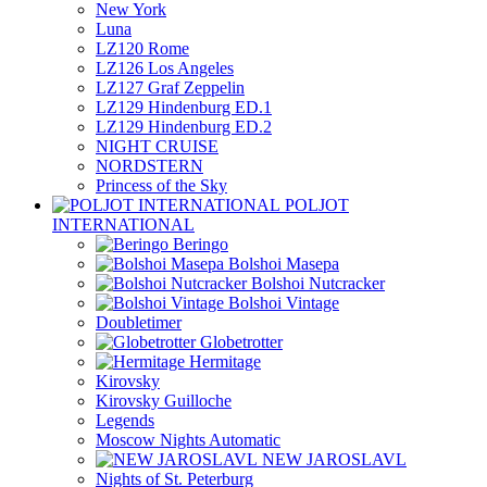
New York
Luna
LZ120 Rome
LZ126 Los Angeles
LZ127 Graf Zeppelin
LZ129 Hindenburg ED.1
LZ129 Hindenburg ED.2
NIGHT CRUISE
NORDSTERN
Princess of the Sky
POLJOT
INTERNATIONAL
Beringo
Bolshoi Masepa
Bolshoi Nutcracker
Bolshoi Vintage
Doubletimer
Globetrotter
Hermitage
Kirovsky
Kirovsky Guilloche
Legends
Moscow Nights Automatic
NEW JAROSLAVL
Nights of St. Peterburg