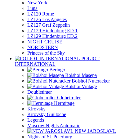
New York
Luna
LZ120 Rome
LZ126 Los Angeles
LZ127 Graf Zeppelin
LZ129 Hindenburg ED.1
LZ129 Hindenburg ED.2
NIGHT CRUISE
NORDSTERN
Princess of the Sky
POLJOT
INTERNATIONAL
Beringo
Bolshoi Masepa
Bolshoi Nutcracker
Bolshoi Vintage
Doubletimer
Globetrotter
Hermitage
Kirovsky
Kirovsky Guilloche
Legends
Moscow Nights Automatic
NEW JAROSLAVL
Nights of St. Peterburg