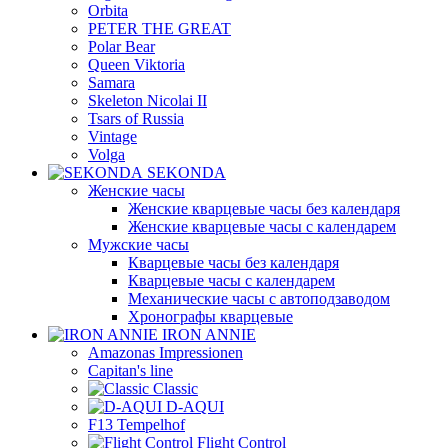
Orbita
PETER THE GREAT
Polar Bear
Queen Viktoria
Samara
Skeleton Nicolai II
Tsars of Russia
Vintage
Volga
SEKONDA
Женские часы
Женские кварцевые часы без календаря
Женские кварцевые часы с календарем
Мужские часы
Кварцевые часы без календаря
Кварцевые часы с календарем
Механические часы с автоподзаводом
Хронографы кварцевые
IRON ANNIE
Amazonas Impressionen
Capitan's line
Classic
D-AQUI
F13 Tempelhof
Flight Control