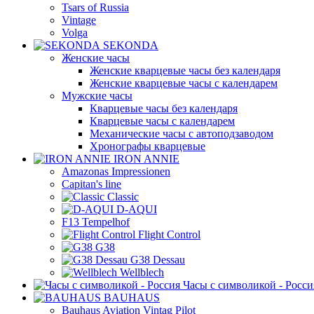
Tsars of Russia
Vintage
Volga
SEKONDA
Женские часы
Женские кварцевые часы без календаря
Женские кварцевые часы с календарем
Мужские часы
Кварцевые часы без календаря
Кварцевые часы с календарем
Механические часы с автоподзаводом
Хронографы кварцевые
IRON ANNIE
Amazonas Impressionen
Capitan's line
Classic
D-AQUI
F13 Tempelhof
Flight Control
G38
G38 Dessau
Wellblech
Часы с символикой - Росси
BAUHAUS
Bauhaus Aviation Vintag Pilot