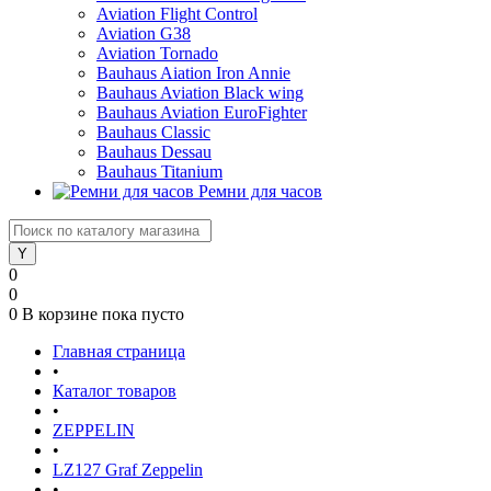
Aviation Flight Control
Aviation G38
Aviation Tornado
Bauhaus Aiation Iron Annie
Bauhaus Aviation Black wing
Bauhaus Aviation EuroFighter
Bauhaus Classic
Bauhaus Dessau
Bauhaus Titanium
Ремни для часов
0
0
0
В корзине
пока пусто
Главная страница
•
Каталог товаров
•
ZEPPELIN
•
LZ127 Graf Zeppelin
•