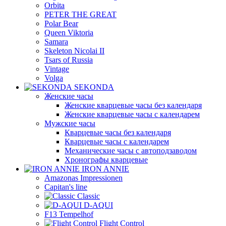
Orbita
PETER THE GREAT
Polar Bear
Queen Viktoria
Samara
Skeleton Nicolai II
Tsars of Russia
Vintage
Volga
SEKONDA
Женские часы
Женские кварцевые часы без календаря
Женские кварцевые часы с календарем
Мужские часы
Кварцевые часы без календаря
Кварцевые часы с календарем
Механические часы с автоподзаводом
Хронографы кварцевые
IRON ANNIE
Amazonas Impressionen
Capitan's line
Classic
D-AQUI
F13 Tempelhof
Flight Control