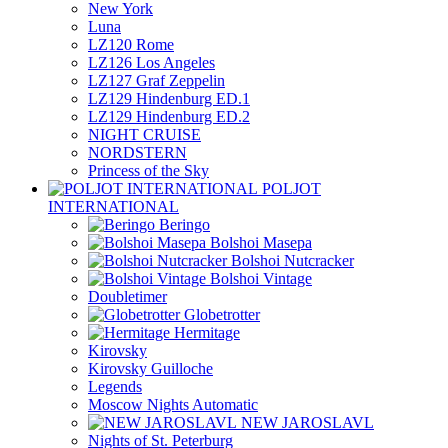
New York
Luna
LZ120 Rome
LZ126 Los Angeles
LZ127 Graf Zeppelin
LZ129 Hindenburg ED.1
LZ129 Hindenburg ED.2
NIGHT CRUISE
NORDSTERN
Princess of the Sky
POLJOT
INTERNATIONAL
Beringo
Bolshoi Masepa
Bolshoi Nutcracker
Bolshoi Vintage
Doubletimer
Globetrotter
Hermitage
Kirovsky
Kirovsky Guilloche
Legends
Moscow Nights Automatic
NEW JAROSLAVL
Nights of St. Peterburg