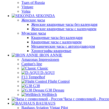
Tsars of Russia
Vintage
Volga
SEKONDA
Женские часы
Женские кварцевые часы без календаря
Женские кварцевые часы с календарем
Мужские часы
Кварцевые часы без календаря
Кварцевые часы с календарем
Механические часы с автоподзаводом
Хронографы кварцевые
IRON ANNIE
Amazonas Impressionen
Capitan's line
Classic
D-AQUI
F13 Tempelhof
Flight Control
G38
G38 Dessau
Wellblech
Часы с символикой - Росси
BAUHAUS
Bauhaus Aviation Vintag Pilot