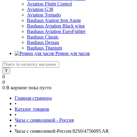
Aviation Flight Control
Aviation G38
Aviation Tornado
Bauhaus Aiation Iron Annie
Bauhaus Aviation Black wing
Bauhaus Aviation EuroFighter
Bauhaus Classic
Bauhaus Dessau
Bauhaus Titanium
Ремни для часов
0
0
0
В корзине
пока пусто
Главная страница
•
Каталог товаров
•
Часы с символикой - Россия
•
Часы с символикой-Россия 82S0/4756095 AR