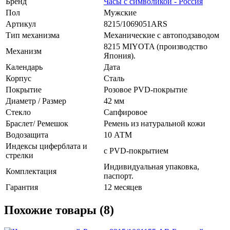
Бренд
Часы с символикой - Россия
Пол
Мужские
Артикул
8215/1069051ARS
Тип механизма
Механические с автоподзаводом
8215 MIYOTA (производство
Механизм
Япония).
Календарь
Дата
Корпус
Сталь
Покрытие
Розовое PVD-покрытие
Диаметр / Размер
42 мм
Стекло
Сапфировое
Браслет/ Ремешок
Ремень из натуральной кожи
Водозащита
10 АТМ
Индексы циферблата и
с PVD-покрытием
стрелки
Индивидуальная упаковка,
Комплектация
паспорт.
Гарантия
12 месяцев
Похожие товары (8)