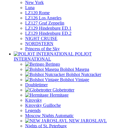
New York
Luna
LZ120 Rome
LZ126 Los Angeles
LZ127 Graf Zeppelin
LZ129 Hindenburg ED.1
LZ129 Hindenburg ED.2
NIGHT CRUISE
NORDSTERN
Princess of the Sky
POLJOT
INTERNATIONAL
Beringo
Bolshoi Masepa
Bolshoi Nutcracker
Bolshoi Vintage
Doubletimer
Globetrotter
Hermitage
Kirovsky
Kirovsky Guilloche
Legends
Moscow Nights Automatic
NEW JAROSLAVL
Nights of St. Peterburg