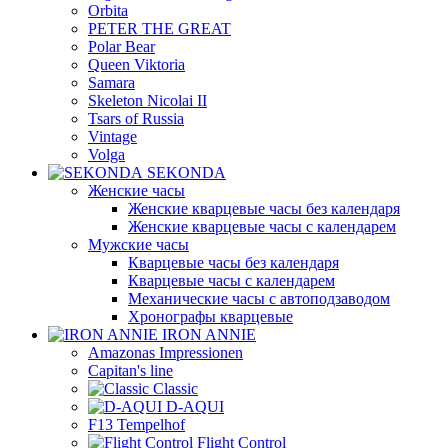
Orbita
PETER THE GREAT
Polar Bear
Queen Viktoria
Samara
Skeleton Nicolai II
Tsars of Russia
Vintage
Volga
SEKONDA
Женские часы
Женские кварцевые часы без календаря
Женские кварцевые часы с календарем
Мужские часы
Кварцевые часы без календаря
Кварцевые часы с календарем
Механические часы с автоподзаводом
Хронографы кварцевые
IRON ANNIE
Amazonas Impressionen
Capitan's line
Classic
D-AQUI
F13 Tempelhof
Flight Control