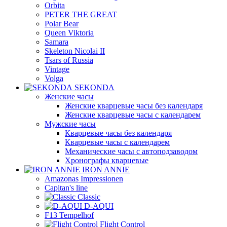
Orbita
PETER THE GREAT
Polar Bear
Queen Viktoria
Samara
Skeleton Nicolai II
Tsars of Russia
Vintage
Volga
SEKONDA
Женские часы
Женские кварцевые часы без календаря
Женские кварцевые часы с календарем
Мужские часы
Кварцевые часы без календаря
Кварцевые часы с календарем
Механические часы с автоподзаводом
Хронографы кварцевые
IRON ANNIE
Amazonas Impressionen
Capitan's line
Classic
D-AQUI
F13 Tempelhof
Flight Control