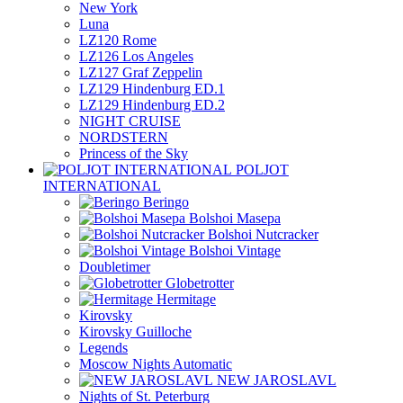
New York
Luna
LZ120 Rome
LZ126 Los Angeles
LZ127 Graf Zeppelin
LZ129 Hindenburg ED.1
LZ129 Hindenburg ED.2
NIGHT CRUISE
NORDSTERN
Princess of the Sky
POLJOT
INTERNATIONAL
Beringo
Bolshoi Masepa
Bolshoi Nutcracker
Bolshoi Vintage
Doubletimer
Globetrotter
Hermitage
Kirovsky
Kirovsky Guilloche
Legends
Moscow Nights Automatic
NEW JAROSLAVL
Nights of St. Peterburg